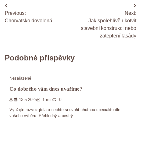
Navigace
Previous:
Next:
pro
Chorvatsko dovolená
Jak spolehlivě ukotvit
příspěvek
stavební konstrukci nebo
zateplení fasády
Podobné příspěvky
Nezařazené
Co dobrého vám dnes uvaříme?
13.5.2025
1 min
0
Využijte rozvoz jídla a nechte si uvařit chutnou specialitu dle
vašeho výběru. Přehledný a pestrý…