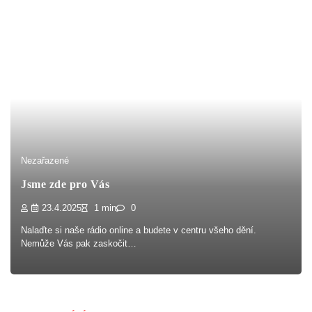
Nezařazené
Jsme zde pro Vás
23.4.2025
1 min
0
Nalaďte si naše rádio online a budete v centru všeho dění.
Nemůže Vás pak zaskočit…