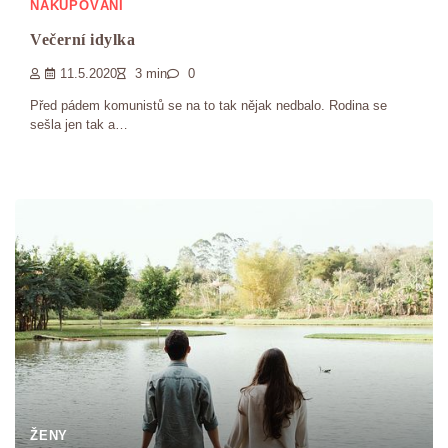
NAKUPOVÁNÍ
Večerní idylka
11.5.2020
3 min
0
Před pádem komunistů se na to tak nějak nedbalo. Rodina se
sešla jen tak a…
ŽENY