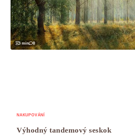
3 min
0
NAKUPOVÁNÍ
Výhodný tandemový seskok