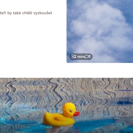
eří by také chtěli vyzkoušet
2 min
0