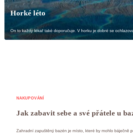
Horké léto
On to každý lékař také doporučuje. V horku je dobré se ochlazov
NAKUPOVÁNÍ
Jak zabavit sebe a své přátele u b
Zahradní zapuštěný bazén je místo, které by mohlo báječně p