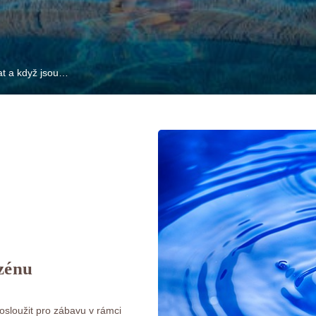
at a když jsou…
azénu
osloužit pro zábavu v rámci