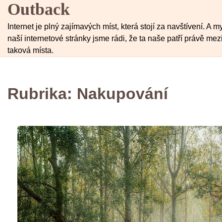
Outback
Skip
to
Internet je plný zajímavých míst, která stojí za navštívení. A m
content
naší internetové stránky jsme rádi, že ta naše patří právě mez
taková místa.
Rubrika:
Nakupování