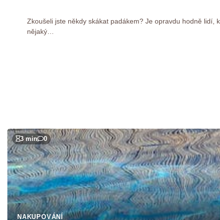
Zkoušeli jste někdy skákat padákem? Je opravdu hodně lidí, kt
nějaký…
3 min
0
NAKUPOVÁNÍ