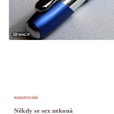
2 min
0
NAKUPOVÁNÍ
Někdy se sex nekoná