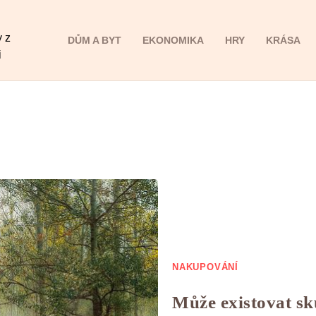
y z
DŮM A BYT
EKONOMIKA
HRY
KRÁSA
i
NAKUPOVÁNÍ
Může existovat sk