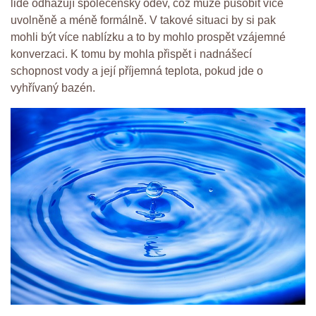
lidé odhazují společenský oděv, což může působit více
uvolněně a méně formálně. V takové situaci by si pak
mohli být více nablízku a to by mohlo prospět vzájemné
konverzaci. K tomu by mohla přispět i nadnášecí
schopnost vody a její příjemná teplota, pokud jde o
vyhřívaný bazén.