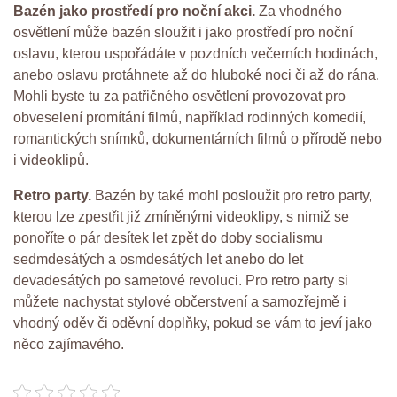
Bazén jako prostředí pro noční akci.
Za vhodného
osvětlení může bazén sloužit i jako prostředí pro noční
oslavu, kterou uspořádáte v pozdních večerních hodinách,
anebo oslavu protáhnete až do hluboké noci či až do rána.
Mohli byste tu za patřičného osvětlení provozovat pro
obveselení promítání filmů, například rodinných komedií,
romantických snímků, dokumentárních filmů o přírodě nebo
i
videoklipů.
Retro party.
Bazén by také mohl posloužit pro retro party,
kterou lze zpestřit již zmíněnými videoklipy, s nimiž se
ponoříte o pár desítek let zpět do doby socialismu
sedmdesátých a osmdesátých let anebo do let
devadesátých po sametové revoluci. Pro retro party si
můžete nachystat stylové občerstvení a samozřejmě i
vhodný oděv či oděvní doplňky, pokud se vám to jeví jako
něco zajímavého.