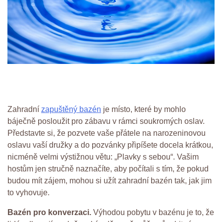
Zahradní
zapuštěný bazén
je místo, které by mohlo
báječně posloužit pro zábavu v rámci soukromých oslav.
Představte si, že pozvete vaše přátele na narozeninovou
oslavu vaší družky a do pozvánky připíšete docela krátkou,
nicméně velmi výstižnou větu: „Plavky s sebou“. Vašim
hostům jen stručně naznačíte, aby počítali s tím, že pokud
budou mít zájem, mohou si užít zahradní bazén tak, jak jim
to vyhovuje.
Bazén pro konverzaci.
Výhodou pobytu v bazénu je to, že