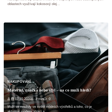
oblastech využívají kokosový olej…
NAKUPOVÁNÍ
Materiál, značka nebo styl – na co muži hledí?
17.10.2020
3 min
0
Muži se mnohdy ve světě módních výstřelků a toho, co je
aktuálně moderní ztrácí a…