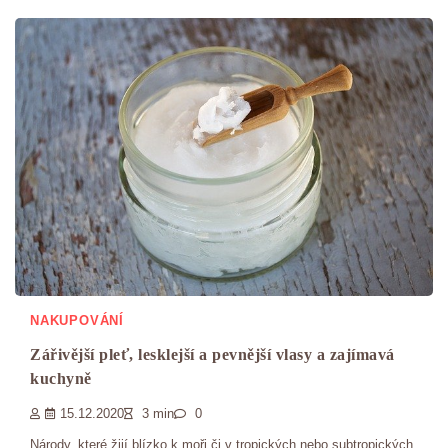
NAKUPOVÁNÍ
Zářivější pleť, lesklejší a pevnější vlasy a zajímavá
kuchyně
15.12.2020
3 min
0
Národy, které žijí blízko k moři či v tropických nebo subtropických