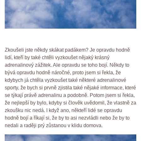
Zkoušeli jste někdy skákat padákem? Je opravdu hodně
lidí, kteří by také chtěli vyzkoušet nějaký krásný
adrenalinový zážitek. Ale opravdu se toho bojí. Někdy to
bývá opravdu hodně náročné, proto jsem si řekla, že
kdybych já chtěla vyzkoušet také některé adrenalinové
sporty, že bych si prvně zjistila také nějaké informace, které
se týkají právě adrenalinu a podobně. Potom jsem si řekla,
že nejlepší by bylo, kdyby si člověk uvědomil, že vlastně za
zkoušku nic nedá. I když ano, někteří lidé se opravdu
hodně bojí a říkají si, že by to asi nezvládli nebo že by to
nedali a raději prý zůstanou v klidu domova.