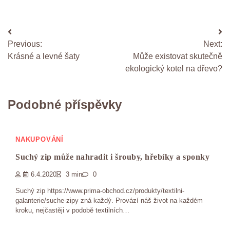
Navigace
Previous:
Next:
pro
Krásné a levné šaty
Může existovat skutečně
příspěvek
ekologický kotel na dřevo?
Podobné příspěvky
NAKUPOVÁNÍ
Suchý zip může nahradit i šrouby, hřebíky a sponky
6.4.2020
3 min
0
Suchý zip https://www.prima-obchod.cz/produkty/textilni-
galanterie/suche-zipy zná každý. Provází náš život na každém
kroku, nejčastěji v podobě textilních…