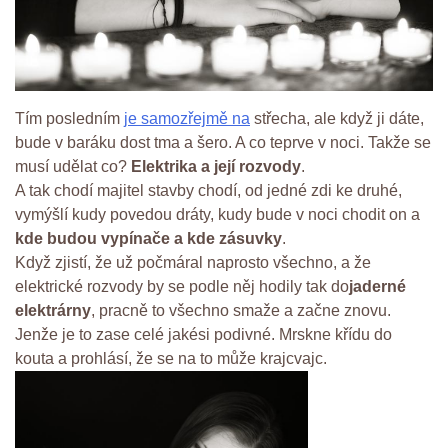
Tím posledním
je samozřejmě na
střecha, ale když ji dáte,
bude v baráku dost tma a šero. A co teprve v noci. Takže se
musí udělat co?
Elektrika a její rozvody
.
A tak chodí majitel stavby chodí, od jedné zdi ke druhé,
vymýšlí kudy povedou dráty, kudy bude v noci chodit on a
kde budou vypínače a kde zásuvky
.
Když zjistí, že už počmáral naprosto všechno, a že
elektrické rozvody by se podle něj hodily tak do
jaderné
elektrárny
, pracně to všechno smaže a začne znovu.
Jenže je to zase celé jakési podivné. Mrskne křídu do
kouta a prohlásí, že se na to může krajcvajc.