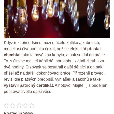
Když řekl přišedšímu muži o účelu kotlíku a kabelech,
musel asi čtvrthodinku čekat, než se elektrikář
přestal
chechtat
jako ta pověstná kobyla, a pak se dal do práce.
To, s čím se majitel trápil děsnou dobu, zvládl zhruba za
dvě hodiny. O zbytek se postarali další dělníci a on pak
přišel až na další, dokončovací práce. Přirozeně provedl
revizi dle platných předpisů, vyhlášek a zákonů a také
vystavil patřičný certifikát
. A hotovo. Majiteli již bude jen
pořizovat světla další věci.
Posted in
Www