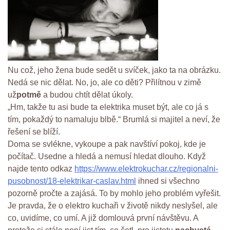
Nu což, jeho žena bude sedět u svíček, jako ta na obrázku.
Nedá se nic dělat. No, jo, ale co děti? Přilítnou v zimě
už
potmě
a budou chtít dělat úkoly.
„Hm, takže tu asi bude ta elektrika muset být, ale co já s
tím, pokaždý to namaluju blbě.“ Brumlá si majitel a neví, že
řešení se blíží.
Doma se svlékne, vykoupe a pak navštíví pokoj, kde je
počítač. Usedne a hledá a nemusí hledat dlouho. Když
najde tento odkaz
https://www.elektrokuchar.cz/regionalni-
pusobnost/18-elektrikar-caslav.html
ihned si všechno
pozorně pročte a zajásá. To by mohlo jeho problém vyřešit.
Je pravda, že o elektro kuchaři v životě nikdy neslyšel, ale
co, uvidíme, co umí. A již domlouvá první návštěvu. A