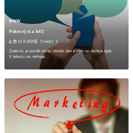
WWW
Pokecej si a běž!
13.9.2020
3 min
0
Znáte to, je pozdě večer, všední den a vám se nechce spát.
V televizi nic nehraje…