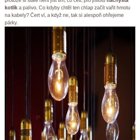
protože si stále není jist tím, co četl, pro jistotu
nachystá
kotlík
a palivo. Co kdyby chtěl ten chlap začít vařit hmotu
na kabely? Čert ví, a když ne, tak si alespoň ohřejeme
párky.