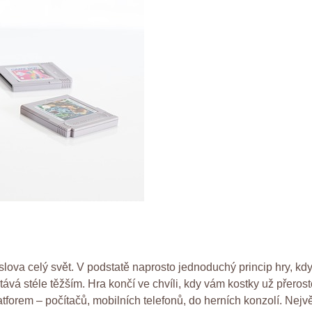
oslova celý svět. V podstatě naprosto jednoduchý princip hry, kdy
 stává stéle těžším. Hra končí ve chvíli, kdy vám kostky už přero
atforem – počítačů, mobilních telefonů, do herních konzolí. Ne