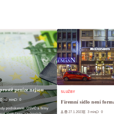
prostě peníze nejsou
SLUŽBY
2
3 min
0
Firemní sídlo není forma
kdy podnikatelé, OSVČ a firmy
27.1.2023
3 min
0
ané zlaté časy. V takových