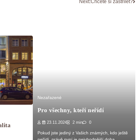
Next:
Chcete si zastřílet?
Nezařazené
Pro všechny, kteří neřídí
23.11.2024
2 min
0
lita
Pokud jste jediný z Vašich známých, kdo ještě
neřídí, právě nyní je nejvhodnější doba