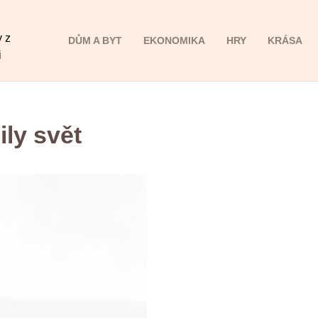
y z
DŮM A BYT
EKONOMIKA
HRY
KRÁSA
i
ily svět