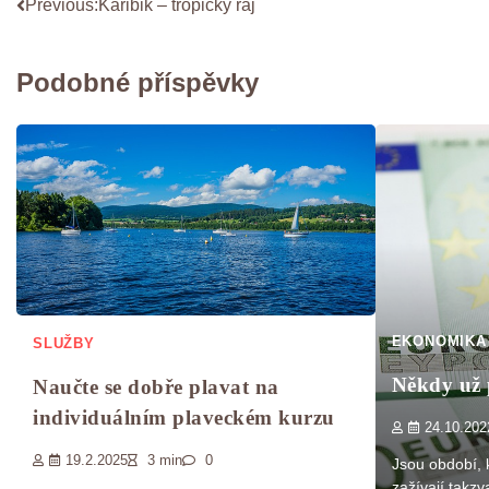
Navigace
Previous:
Karibik – tropický ráj
pro
Podobné příspěvky
příspěvek
EKONOMIKA
SLUŽBY
Někdy už 
Naučte se dobře plavat na
individuálním plaveckém kurzu
24.10.202
19.2.2025
3 min
0
Jsou období, 
zažívají takzv