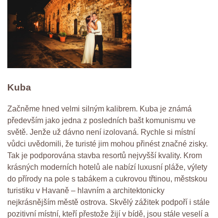
Kuba
Začněme hned velmi silným kalibrem. Kuba je známá
především jako jedna z posledních bašt komunismu ve
světě. Jenže už dávno není izolovaná. Rychle si místní
vůdci uvědomili, že turisté jim mohou přinést značné zisky.
Tak je podporována stavba resortů nejvyšší kvality. Krom
krásných moderních hotelů ale nabízí luxusní pláže, výlety
do přírody na pole s tabákem a cukrovou třtinou, městskou
turistiku v Havaně – hlavním a architektonicky
nejkrásnějším městě ostrova. Skvělý zážitek podpoří i stále
pozitivní místní, kteří přestože žijí v bídě, jsou stále veselí a