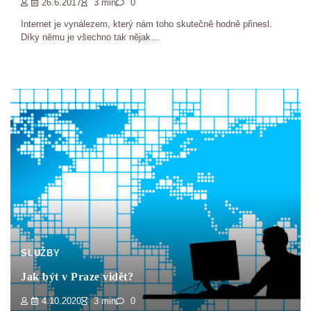
26.6.2017
3 min
0
Internet je vynálezem, který nám toho skutečně hodně přinesl.
Díky němu je všechno tak nějak…
SLUŽBY
Jak být v Praze vidět?
4.10.2020
3 min
0