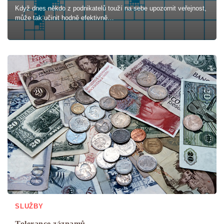
Když dnes někdo z podnikatelů touží na sebe upozornit veřejnost,
může tak učinit hodně efektivně…
SLUŽBY
Tolerance záznamů