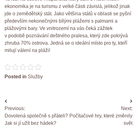
ekonomika je na turismu z velké části závislá, jelikož jinak
jde o zemědělský stát. Jako většina států v oblasti se pyšní
především nekonečnými bílými plážemi s palmami a
plážovými bary. Ve vnitrozemí na vás čeká zážitek
v podobě poznávání deštného pralesa, který zde pokrývá
zhruba 70% ostrova. Jedná se o ideální místo pro ty, kteří
milují válení na pláži!
Posted in
Služby
Navigace
Previous:
Next:
pro
Dovolená společně s přáteli?
Počítačové hry, které změnily
příspěvek
Jak si jí užít bez hádek?
svět