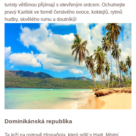
turisty většinou přijímají s otevřeným srdcem. Ochutnejte
pravý Karibik ve formě čerstvého ovoce, koktejlů, rytmů
hudby, skvělého rumu a doutníků!
Dominikánská republika
Ta leží na ostrově Hispaňola, který sdílí s Haiti. Místní