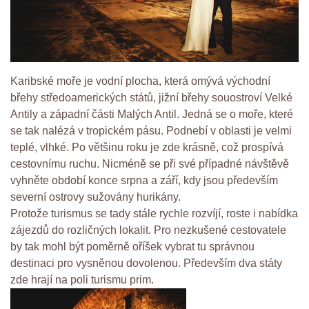
Karibské moře je vodní plocha, která omývá východní
břehy středoamerických států, jižní břehy souostroví Velké
Antily a západní části Malých Antil. Jedná se o moře, které
se tak nalézá v tropickém pásu. Podnebí v oblasti je velmi
teplé, vlhké. Po většinu roku je zde krásně, což prospívá
cestovnímu ruchu. Nicméně se při své případné návštěvě
vyhněte období konce srpna a září, kdy jsou především
severní ostrovy sužovány hurikány.
Protože turismus se tady stále rychle rozvíjí, roste i nabídka
zájezdů do rozličných lokalit. Pro nezkušené cestovatele
by tak mohl být poměrně oříšek vybrat tu správnou
destinaci pro vysněnou dovolenou. Především dva státy
zde hrají na poli turismu prim.