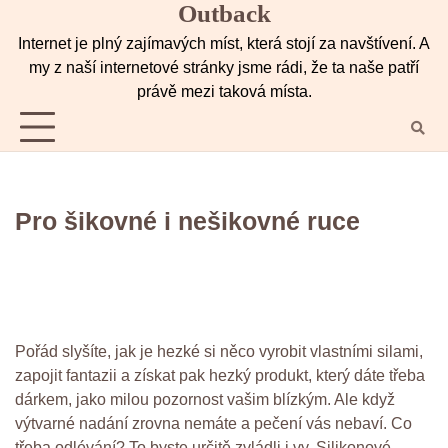
Outback
Skip
to
Internet je plný zajímavých míst, která stojí za navštívení. A
content
my z naší internetové stránky jsme rádi, že ta naše patří
právě mezi taková místa.
Pro šikovné i nešikovné ruce
Pořád slyšíte, jak je hezké si něco vyrobit vlastními silami,
zapojit fantazii a získat pak hezký produkt, který dáte třeba
dárkem, jako milou pozornost vašim blízkým. Ale když
výtvarné nadání zrovna nemáte a pečení vás nebaví. Co
třeba odlévání? To byste určitě zvládli i vy.
Silikonové