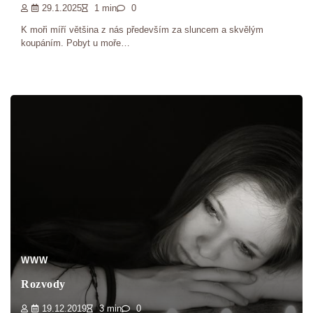
29.1.2025
1 min
0
K moři míří většina z nás především za sluncem a skvělým
koupáním. Pobyt u moře…
WWW
Rozvody
19.12.2019
3 min
0