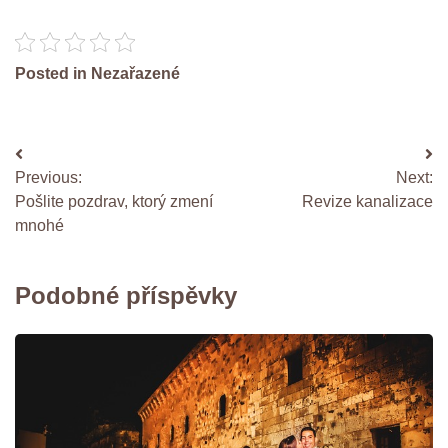
Posted in Nezařazené
Navigace
Previous:
Next:
pro
Pošlite pozdrav, ktorý zmení
Revize kanalizace
příspěvek
mnohé
Podobné příspěvky