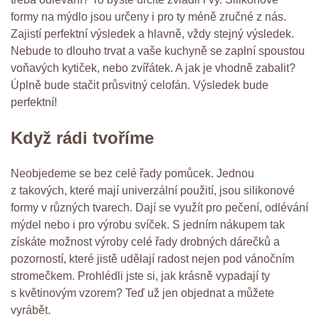
formy na mýdlo
jsou určeny i pro ty méně zručné z nás.
Zajistí perfektní výsledek a hlavně, vždy stejný výsledek.
Nebude to dlouho trvat a vaše kuchyně se zaplní spoustou
voňavých kytiček, nebo zvířátek. A jak je vhodně zabalit?
Úplně bude stačit průsvitný celofán. Výsledek bude
perfektní!
Když rádi tvoříme
Neobjedeme se bez celé řady pomůcek. Jednou
z takových, které mají univerzální použití, jsou silikonové
formy v různých tvarech. Dají se využít pro pečení, odlévání
mýdel nebo i pro výrobu svíček. S jedním nákupem tak
získáte možnost výroby celé řady drobných dárečků a
pozorností, které jistě udělají radost nejen pod vánočním
stromečkem. Prohlédli jste si, jak krásně vypadají ty
s květinovým vzorem? Teď už jen objednat a můžete
vyrábět.