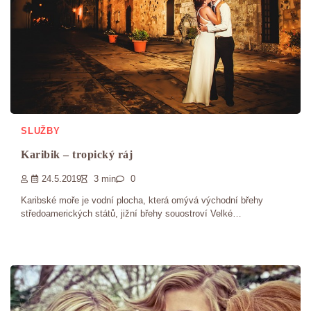
SLUŽBY
Karibik – tropický ráj
24.5.2019
3 min
0
Karibské moře je vodní plocha, která omývá východní břehy
středoamerických států, jižní břehy souostroví Velké…