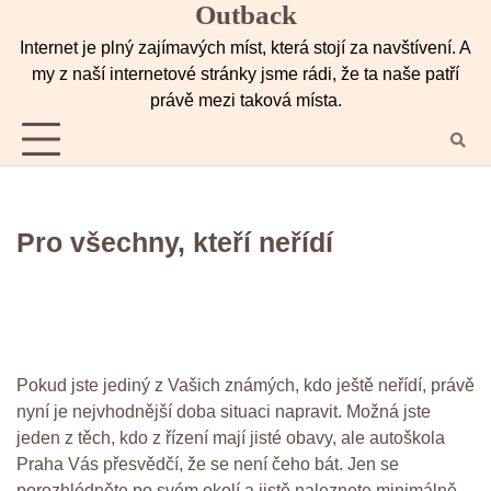
Outback
Skip
to
Internet je plný zajímavých míst, která stojí za navštívení. A
content
my z naší internetové stránky jsme rádi, že ta naše patří
právě mezi taková místa.
Pro všechny, kteří neřídí
Pokud jste jediný z Vašich známých, kdo ještě neřídí, právě
nyní je nejvhodnější doba situaci napravit. Možná jste
jeden z těch, kdo z řízení mají jisté obavy, ale
autoškola
Praha
Vás přesvědčí, že se není čeho bát. Jen se
porozhlédněte po svém okolí a jistě naleznete minimálně