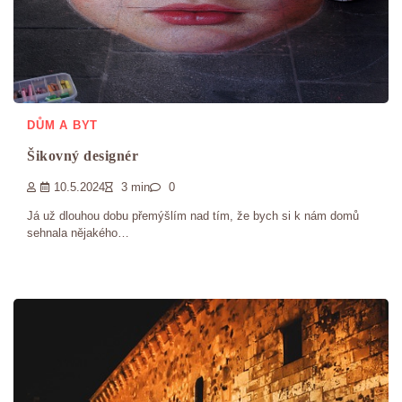
DŮM A BYT
Šikovný designér
10.5.2024
3 min
0
Já už dlouhou dobu přemýšlím nad tím, že bych si k nám domů
sehnala nějakého…