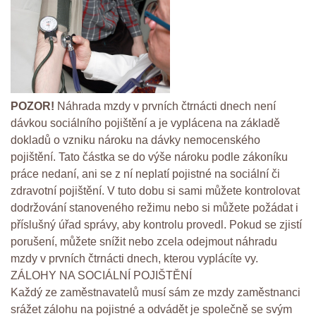
POZOR!
Náhrada mzdy v prvních čtrnácti dnech není
dávkou sociálního pojištění a je vyplácena na základě
dokladů o vzniku nároku na dávky nemocenského
pojištění. Tato částka se do výše nároku podle zákoníku
práce nedaní, ani se z ní neplatí pojistné na sociální či
zdravotní pojištění. V tuto dobu si sami můžete kontrolovat
dodržování stanoveného režimu nebo si můžete požádat i
příslušný úřad správy, aby kontrolu provedl. Pokud se zjistí
porušení, můžete snížit nebo zcela odejmout náhradu
mzdy v prvních čtrnácti dnech, kterou vyplácíte vy.
ZÁLOHY NA SOCIÁLNÍ POJIŠTĚNÍ
Každý ze zaměstnavatelů musí sám ze mzdy zaměstnanci
srážet zálohu na pojistné a odvádět je společně se svým