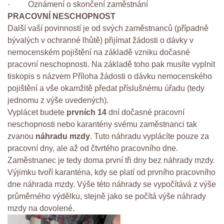
· Oznámení o skončení zaměstnání
PRACOVNÍ NESCHOPNOST
Další vaší povinností je od svých zaměstnanců (případně
bývalých v ochranné lhůtě) přijímat žádosti o dávky v
nemocenském pojištění na základě vzniku dočasné
pracovní neschopnosti. Na základě toho pak musíte vyplnit
tiskopis s názvem Příloha žádosti o dávku nemocenského
pojištění a vše okamžitě předat příslušnému úřadu (tedy
jednomu z výše uvedených).
Vyplácet budete
prvních 14
dní dočasné pracovní
neschopnosti nebo karantény svému zaměstnanci tak
zvanou
náhradu mzdy
. Tuto náhradu vyplácíte pouze za
pracovní dny, ale až od čtvrtého pracovního dne.
Zaměstnanec je tedy doma první tři dny bez náhrady mzdy.
Výjimku tvoří karanténa, kdy se platí od prvního pracovního
dne náhrada mzdy. Výše této náhrady se vypočítává z výše
průměrného výdělku, stejně jako se počítá výše náhrady
mzdy na dovolené.