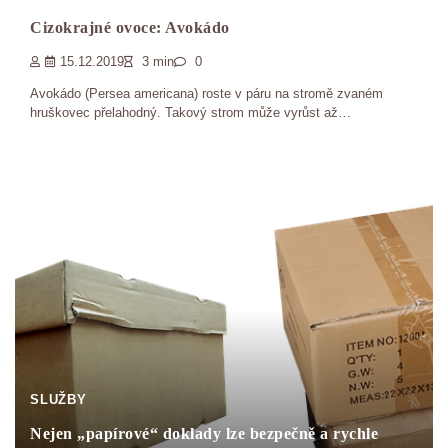
Cizokrajné ovoce: Avokádo
15.12.2019
3 min
0
Avokádo (Persea americana) roste v páru na stromě zvaném
hruškovec přelahodný. Takový strom může vyrůst až…
SLUŽBY
Nejen „papírové“ doklady lze bezpečně a rychle