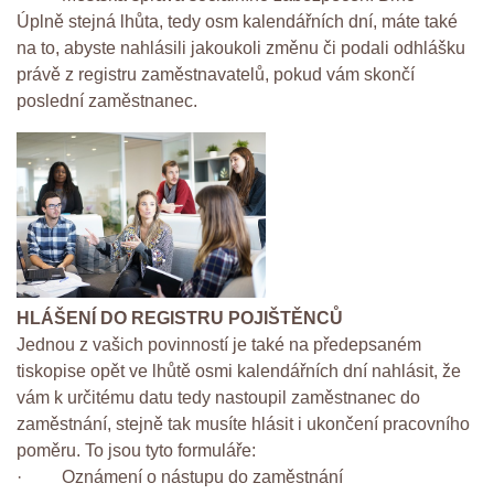
Úplně stejná lhůta, tedy osm kalendářních dní, máte také
na to, abyste nahlásili jakoukoli změnu či podali odhlášku
právě z registru zaměstnavatelů, pokud vám skončí
poslední zaměstnanec.
HLÁŠENÍ DO REGISTRU POJIŠTĚNCŮ
Jednou z vašich povinností je také na předepsaném
tiskopise opět ve lhůtě osmi kalendářních dní nahlásit, že
vám k určitému datu tedy nastoupil zaměstnanec do
zaměstnání, stejně tak musíte hlásit i ukončení pracovního
poměru. To jsou tyto formuláře:
· Oznámení o nástupu do zaměstnání