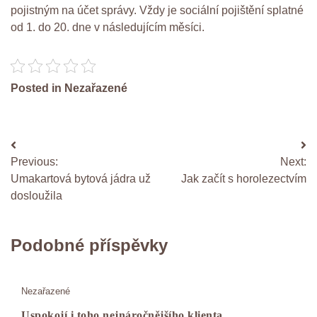
pojistným na účet správy. Vždy je sociální pojištění splatné
od 1. do 20. dne v následujícím měsíci.
Posted in Nezařazené
Navigace
Previous:
Next:
pro
Umakartová bytová jádra už
Jak začít s horolezectvím
příspěvek
dosloužila
Podobné příspěvky
Nezařazené
Uspokojí i toho nejnáročnějšího klienta