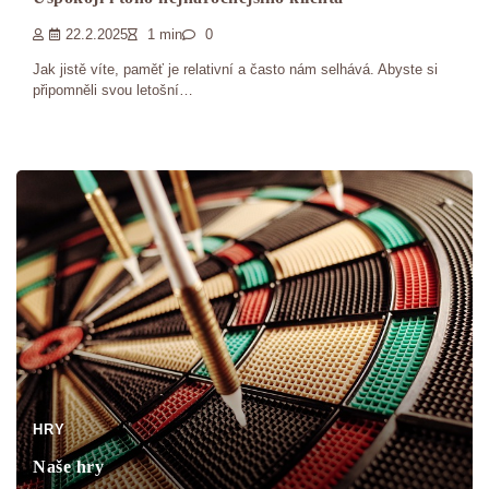
22.2.2025
1 min
0
Jak jistě víte, paměť je relativní a často nám selhává. Abyste si
připomněli svou letošní…
HRY
Naše hry