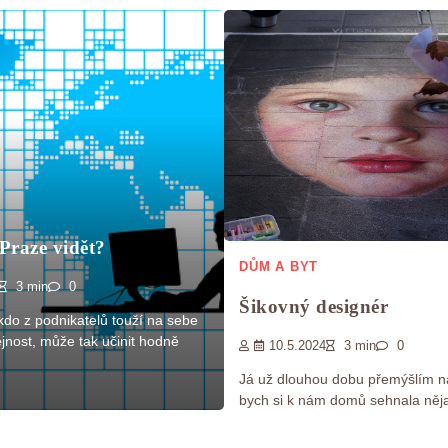
Praze vidět?
DŮM A BYT
3 min
0
Šikovný designér
do z podnikatelů touží na sebe
jnost, může tak učinit hodně
10.5.2024
3 min
0
Já už dlouhou dobu přemýšlím n
bych si k nám domů sehnala ně