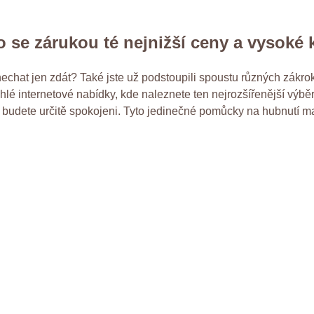
o se zárukou té nejnižší ceny a vysoké k
 nechat jen zdát? Také jste už podstoupili spoustu různých zákro
é internetové nabídky, kde naleznete ten nejrozšířenější výběr t
udete určitě spokojeni. Tyto jedinečné pomůcky na hubnutí mají