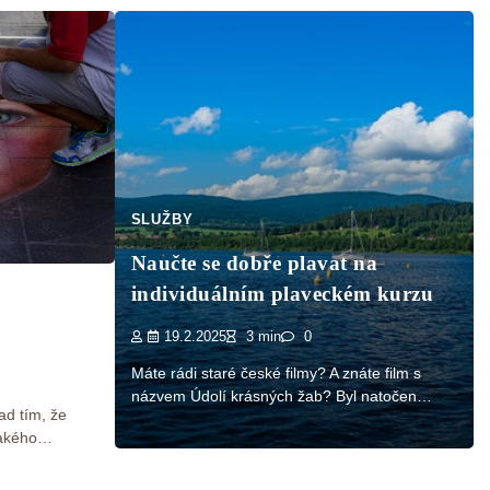
SLUŽBY
Naučte se dobře plavat na
individuálním plaveckém kurzu
19.2.2025
3 min
0
Máte rádi staré české filmy? A znáte film s
názvem Údolí krásných žab? Byl natočen…
ad tím, že
jakého…