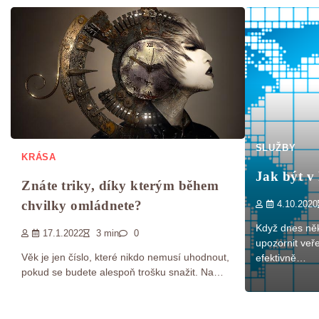
SLUŽBY
KRÁSA
Jak být v 
Znáte triky, díky kterým během
chvilky omládnete?
4.10.2020
Když dnes něk
17.1.2022
3 min
0
upozornit veře
Věk je jen číslo, které nikdo nemusí uhodnout,
efektivně…
pokud se budete alespoň trošku snažit. Na…