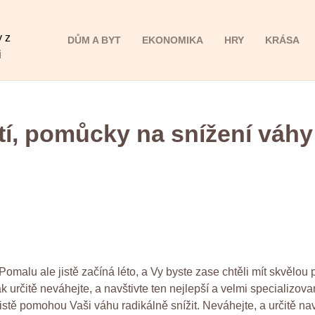
y z
DŮM A BYT
EKONOMIKA
HRY
KRÁSA
i
, pomůcky na snížení váhy a
omalu ale jistě začíná léto, a Vy byste zase chtěli mít skvělou
ak určitě neváhejte, a navštivte ten nejlepší a velmi specializov
tě pomohou Vaši váhu radikálně snížit. Neváhejte, a určitě navšt