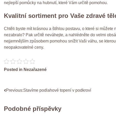
nejlepší
pomůcky na hubnutí
, které Vám určitě pomohou.
Kvalitní sortiment pro Vaše zdravé těl
Chtěli byste mít krásnou a štíhlou postavu, o které si můžete
nezabralo? Pak určitě neváhejte, a nahlédněte do velmi obsáhl
nejjemnějším způsobem pomohou snížit Vaši váhu, se kterou b
neopakovatelné ceny.
Posted in Nezařazené
Navigace
Previous:
Stavíme podlahové topení v podkroví
pro
Podobné příspěvky
příspěvek