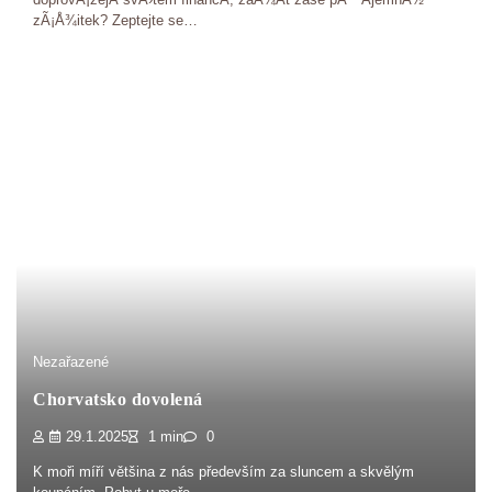
zÃ¡Å¾itek? Zeptejte se…
Nezařazené
Chorvatsko dovolená
29.1.2025
1 min
0
K moři míří většina z nás především za sluncem a skvělým