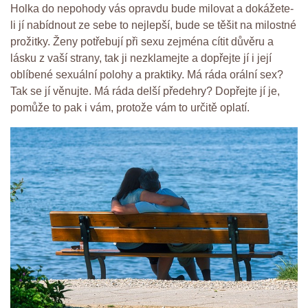
Holka do nepohody vás opravdu bude milovat a dokážete-
li jí nabídnout ze sebe to nejlepší, bude se těšit na milostné
prožitky. Ženy potřebují při sexu zejména cítit důvěru a
lásku z vaší strany, tak ji nezklamejte a dopřejte jí i její
oblíbené sexuální polohy a praktiky. Má ráda orální sex?
Tak se jí věnujte. Má ráda delší předehry? Dopřejte jí je,
pomůže to pak i vám, protože vám to určitě oplatí.