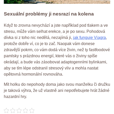
Sexuální problémy ji nesrazí na kolena
Když to zrovna nevychází a jste například pod tlakem a ve
stresu, může vám selhat erekce, a je po sexu. Pohodová
dívka si z toho nic nedělá, nezajímá ji,
jak funguje Viagra
,
protože dobře ví, co je to zač. Naopak vám donese
zdravější pokrm, co vám dodá více živin, než ty fastfoodové
pamlsky s prázdnou energií, které vás o živiny spíše
okrádají, a bude vás zásobovat adaptogenními bylinkami,
aby se tím lépe odstranil stresový vliv a mohla nastat
opětovná hormonální rovnováha.
Mít holku do nepohody doma jako svou manželku či družku
je taková výhra, že už vlastně ani nepotřebujete hrát žádné
hazardní hry.