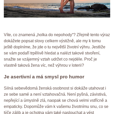
Víte, co znamená „holka do nepohody“? Zřejmě tento výraz
dokážete popsat slovy celkem výstižně, ale my k tomu
ještě doplníme, že jde o tu největší životní výhru. Jestliže
se vám podaří trpělivě hledat a nalézt takové stvoření,
snažte se vzájemný vztah udržet co nejdéle. Proč je
vlastně taková žena víc, než výhrou v loterii?
Je asertivní a má smysl pro humor
Silná sebevědomá ženská osobnost si dokáže utahovat i
ze sebe samé a není vztahovačná. Není pyšná, závistivá,
nepřející a úmyslně zlá, naopak se chová velmi vstřícně a
empaticky. Dopomůže vám k vašemu životnímu snu, co se
týče zálib a je ochotna vám také naslouchat a vést