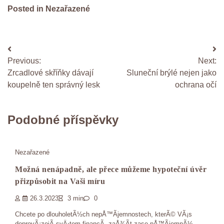
Posted in Nezařazené
Navigace
Previous:
Next:
pro
Zrcadlové skříňky dávají
Sluneční brýlé nejen jako
příspěvek
koupelně ten správný lesk
ochrana očí
Podobné příspěvky
Nezařazené
Možná nenápadně, ale přece můžeme hypoteční úvěr
přizpůsobit na Vaši míru
26.3.2023
3 min
0
Chcete po dlouholetÃ½ch nepÅ™Ã­jemnostech, kterÃ© VÃ¡s
doprovÃ¡zejÃ­ svÄ›tem financÃ­, zaÅ¾Ã­t zase pÅ™Ã­jemnÃ½