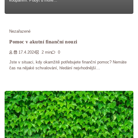
koupáním. Pobyt u moře…
Nezařazené
Pomoc v akutní finanční nouzi
17.4.2024
2 min
0
Jste v situaci, kdy okamžitě potřebujete finanční pomoc? Nemáte
čas na nějaké schvalování, hledání nejvhodnější…