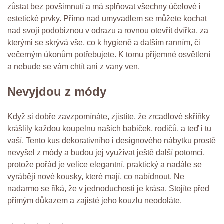
zůstat bez povšimnutí a má splňovat všechny účelové i
estetické prvky. Přímo nad umyvadlem se můžete kochat
nad svojí podobiznou v odrazu a rovnou otevřít dvířka, za
kterými se skrývá vše, co k hygieně a dalším ranním, či
večerným úkonům potřebujete. K tomu příjemné osvětlení
a nebude se vám chtít ani z vany ven.
Nevyjdou z módy
Když si dobře zavzpomínáte, zjistíte, že
zrcadlové skříňky
krášlily každou koupelnu našich babiček, rodičů, a teď i tu
vaší. Tento kus dekorativního i designového nábytku prostě
nevyšel z módy a budou jej využívat ještě další potomci,
protože pořád je velice elegantní, praktický a nadále se
vyrábějí nové kousky, které mají, co nabídnout. Ne
nadarmo se říká, že v jednoduchosti je krása. Stojíte před
přímým důkazem a zajisté jeho kouzlu neodoláte.